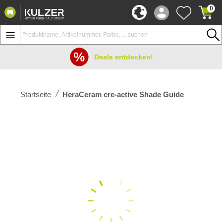
0
Deals entdecken!
Startseite
HeraCeram cre-active Shade Guide
Zum
Ende
der
Bildergalerie
springen