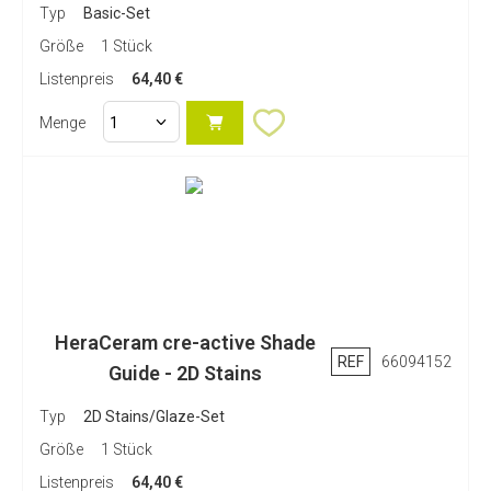
Typ
Basic-Set
Größe
1 Stück
Listenpreis
64,40 €
Sie sehen, was Sie bekommen!
Links: Nass-in-Nass-Anwendung vor dem Brand vs. rechts:
Menge
nach dem Brand.
Natürliche Ästhetik oder natürliche Veredelung in einer
extrem dünnen Schichtstärke.
Extrem dünne Schichtstärken: 3D-Massen ~0,2 mm, 2D-
Massen ~0,04mm
HeraCeram cre-active Shade
REF
66094152
Guide - 2D Stains
Erhöhen Sie ganz einfach die Helligkeit Ihrer Keramik-
Typ
2D Stains/Glaze-Set
Restauration mit HeraCeram cre-active 2D EH Bright. Die
Transluzenz bleibt erhalten.
Größe
1 Stück
Listenpreis
64,40 €