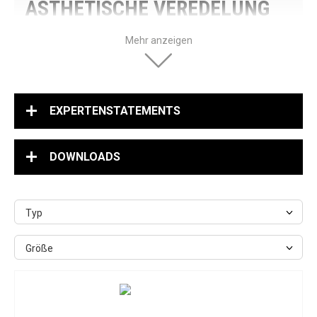
ÄSTHETISCHE VEREDELUNG
VON KERAMIK-
Mehr anzeigen
RESTAURATIONEN.
HeraCeram cre-active bietet ein vielfältiges Sortiment an
2D- und 3D-Massen zur ästhetischen Individualisierung und
EXPERTENSTATEMENTS
Finalisierung von Keramik-Restaurationen. Die Massen sind
optimal zur Verarbeitung in Kombination mit allen
HeraCeram-Keramiklinien abgestimmt und ideal für die
DOWNLOADS
ästhetische Veredelung von monolithischen Vollkeramik-
Restaurationen auf Zirkoniumdioxid oder Lithiumdisilikat
geeignet.
Typ
Angebot sichern
Größe
Download Workbook
Playlist Video Tutorial