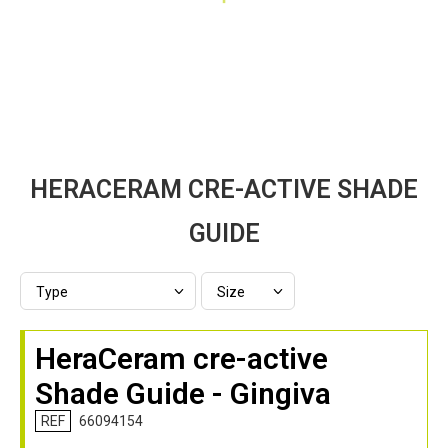
Zum
HERACERAM CRE-ACTIVE SHADE
Anfang
der
GUIDE
Bildergalerie
springen
HeraCeram cre-active
Shade Guide - Gingiva
REF
66094154