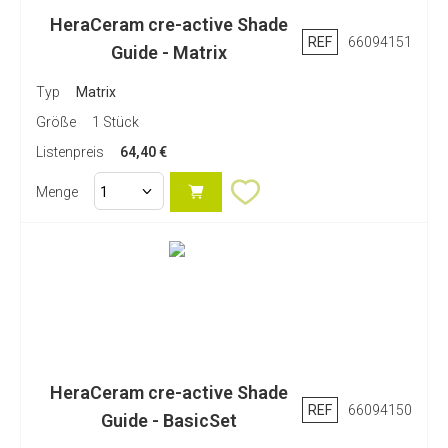
HeraCeram cre-active Shade
REF
66094151
Guide - Matrix
ARBEITEN SIE KREAKTIV - MIT
HERACERAM CRE-ACTIVE
Typ
Matrix
Größe
1 Stück
Listenpreis
64,40 €
Technisch Perfekt
Menge
2D- und 3D-Massen in verschiedenen
Transluzenz- und Opakheitsstufen für
anspruchsvolle Detailgestaltung
Anwenderfreundliche Konsistenz und
Farbstabilität für eine bequeme,
reproduzierbare Anwendung (z. B. Nass-
in-Nass-Auftrag)
HeraCeram cre-active Shade
REF
66094150
Vergleichbare Ergebnisse vor und nach
Guide - BasicSet
dem Brennen