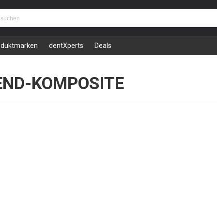
oduktmarken
dentXperts
Deals
END-KOMPOSITE