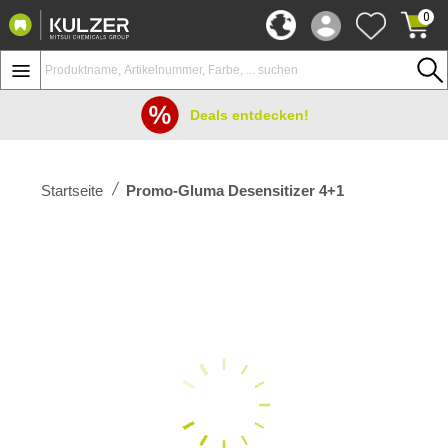
0
Deals entdecken!
Startseite
Promo-Gluma Desensitizer 4+1
Zum
Ende
der
Bildergalerie
springen