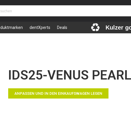
Kulzer g
oduktmarken
dentXperts
Deals
IDS25-VENUS PEARL 
ANPASSEN UND IN DEN EINKAUFSWAGEN LEGEN