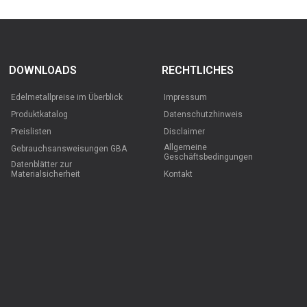
DOWNLOADS
RECHTLICHES
Edelmetallpreise im Überblick
Impressum
Produktkatalog
Datenschutzhinweis
Preislisten
Disclaimer
Allgemeine
Gebrauchsansweisungen GBA
Geschäftsbedingungen
Datenblätter zur
Materialsicherheit
Kontakt