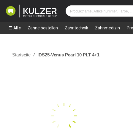
Alle
Zähne bestellen
Zahntechnik
Zahnmedizin
Pr
Startseite
IDS25-Venus Pearl 10 PLT 4+1
Zum
Ende
der
Bildergalerie
springen