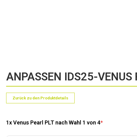
Zum
Anfang
der
Bildergalerie
springen
ANPASSEN IDS25-VENUS 
Zurück zu den Produktdetails
1x Venus Pearl PLT nach Wahl 1 von 4
*