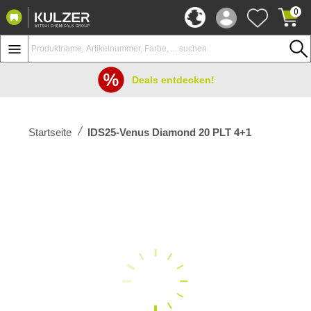
0
Deals entdecken!
Startseite
IDS25-Venus Diamond 20 PLT 4+1
Zum
Ende
der
Bildergalerie
springen