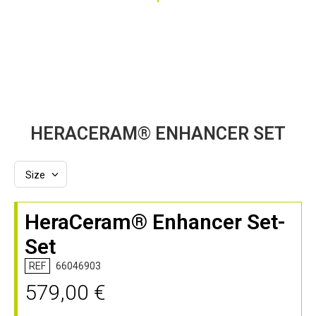
Zum
HERACERAM® ENHANCER SET
Anfang
der
Bildergalerie
springen
HeraCeram® Enhancer Set-
Set
REF
66046903
579,00 €