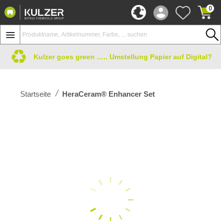
0
Kulzer goes green ….. Umstellung Papier auf Digital?
Startseite
HeraCeram® Enhancer Set
Zum
Ende
der
Bildergalerie
springen