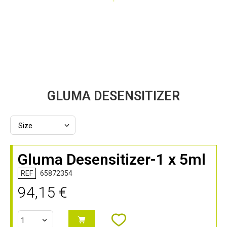
Zum
GLUMA DESENSITIZER
Anfang
der
Bildergalerie
springen
Gluma Desensitizer-1 x 5ml
REF
65872354
94,15 €