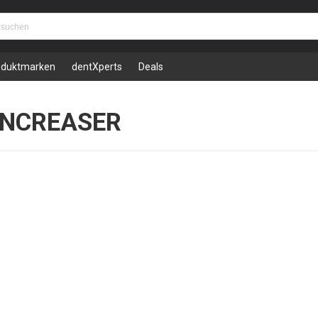
oduktmarken
dentXperts
Deals
INCREASER