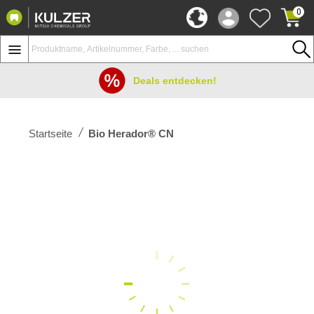
0
Deals entdecken!
Startseite
Bio Herador® CN
Zum
Ende
der
Bildergalerie
springen