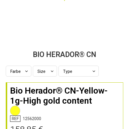
Zum
BIO HERADOR® CN
Anfang
der
Bildergalerie
springen
Bio Herador® CN-Yellow-
1g-High gold content
REF
12562000